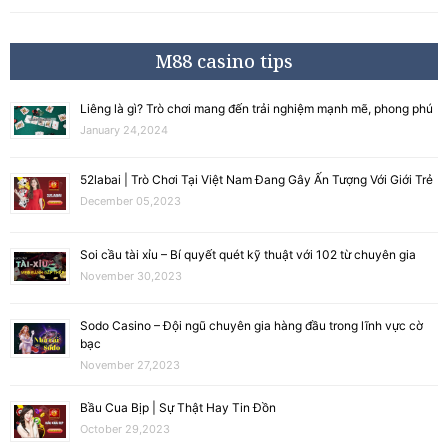
M88 casino tips
Liêng là gì? Trò chơi mang đến trải nghiệm mạnh mẽ, phong phú
January 24,2024
52labai | Trò Chơi Tại Việt Nam Đang Gây Ấn Tượng Với Giới Trẻ
December 05,2023
Soi cầu tài xỉu – Bí quyết quét kỹ thuật với 102 từ chuyên gia
November 30,2023
Sodo Casino – Đội ngũ chuyên gia hàng đầu trong lĩnh vực cờ
bạc
November 27,2023
Bầu Cua Bịp | Sự Thật Hay Tin Đồn
October 29,2023