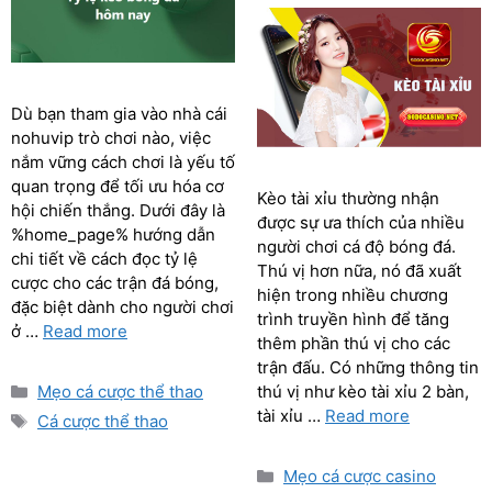
Dù bạn tham gia vào nhà cái
nohuvip trò chơi nào, việc
nắm vững cách chơi là yếu tố
quan trọng để tối ưu hóa cơ
Kèo tài xỉu thường nhận
hội chiến thắng. Dưới đây là
được sự ưa thích của nhiều
%home_page% hướng dẫn
người chơi cá độ bóng đá.
chi tiết về cách đọc tỷ lệ
Thú vị hơn nữa, nó đã xuất
cược cho các trận đá bóng,
hiện trong nhiều chương
đặc biệt dành cho người chơi
trình truyền hình để tăng
ở …
Read more
thêm phần thú vị cho các
trận đấu. Có những thông tin
thú vị như kèo tài xỉu 2 bàn,
Mẹo cá cược thể thao
tài xỉu …
Read more
Cá cược thể thao
Mẹo cá cược casino