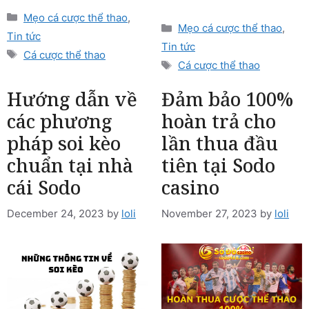
Mẹo cá cược thể thao
,
Mẹo cá cược thể thao
,
Tin tức
Tin tức
Cá cược thể thao
Cá cược thể thao
Hướng dẫn về
Đảm bảo 100%
các phương
hoàn trả cho
pháp soi kèo
lần thua đầu
chuẩn tại nhà
tiên tại Sodo
cái Sodo
casino
December 24, 2023
by
loli
November 27, 2023
by
loli