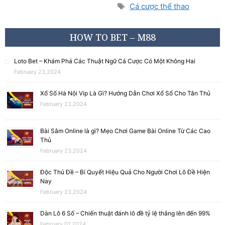
Cá cược thể thao
HOW TO BET – M88
Loto Bet – Khám Phá Các Thuật Ngữ Cá Cược Có Một Không Hai
February 23,2024
Xổ Số Hà Nội Vip Là Gì? Hướng Dẫn Chơi Xổ Số Cho Tân Thủ
February 23,2024
Bài Sâm Online là gì? Mẹo Chơi Game Bài Online Từ Các Cao
Thủ
February 23,2024
Độc Thủ Đề – Bí Quyết Hiệu Quả Cho Người Chơi Lô Đề Hiện
Nay
February 23,2024
Dàn Lô 6 Số – Chiến thuật đánh lô đề tỷ lệ thắng lên đến 99%
February 01,2024