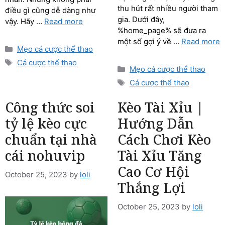
thu hút rất nhiều người tham
điều gì cũng dễ dàng như
gia. Dưới đây,
vậy. Hãy …
Read more
%home_page% sẽ đưa ra
một số gợi ý về …
Read more
Mẹo cá cược thể thao
Cá cược thể thao
Mẹo cá cược thể thao
Cá cược thể thao
Công thức soi
Kèo Tài Xỉu |
tỷ lệ kèo cực
Hướng Dẫn
chuẩn tại nhà
Cách Chơi Kèo
cái nohuvip
Tài Xỉu Tăng
Cao Cơ Hội
October 25, 2023
by
loli
Thắng Lợi
October 25, 2023
by
loli