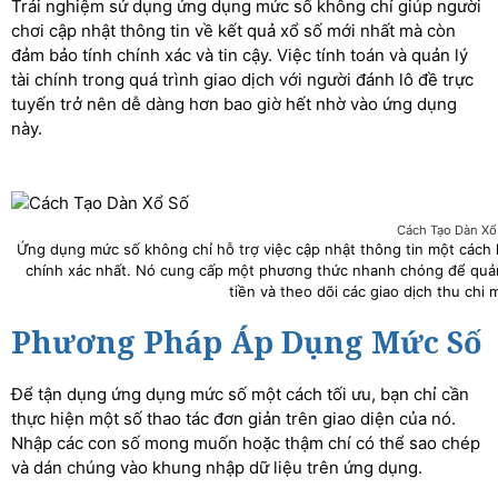
Trải nghiệm sử dụng ứng dụng mức số không chỉ giúp người
chơi cập nhật thông tin về kết quả xổ số mới nhất mà còn
đảm bảo tính chính xác và tin cậy. Việc tính toán và quản lý
tài chính trong quá trình giao dịch với người đánh lô đề trực
tuyến trở nên dễ dàng hơn bao giờ hết nhờ vào ứng dụng
này.
Cách Tạo Dàn Xổ
Ứng dụng mức số không chỉ hỗ trợ việc cập nhật thông tin một cách 
chính xác nhất. Nó cung cấp một phương thức nhanh chóng để quản l
tiền và theo dõi các giao dịch thu chi 
Phương Pháp Áp Dụng Mức Số
Để tận dụng ứng dụng mức số một cách tối ưu, bạn chỉ cần
thực hiện một số thao tác đơn giản trên giao diện của nó.
Nhập các con số mong muốn hoặc thậm chí có thể sao chép
và dán chúng vào khung nhập dữ liệu trên ứng dụng.