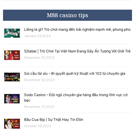
M88 casino tips
Liêng là gì? Trò chơi mang đến trải nghiệm mạnh mẽ, phong phú
January 24,2024
52labai | Trò Chơi Tại Việt Nam Đang Gây Ấn Tượng Với Giới Trẻ
December 05,2023
Soi cầu tài xỉu – Bí quyết quét kỹ thuật với 102 từ chuyên gia
November 30,2023
Sodo Casino – Đội ngũ chuyên gia hàng đầu trong lĩnh vực cờ
bạc
November 27,2023
Bầu Cua Bịp | Sự Thật Hay Tin Đồn
October 29,2023