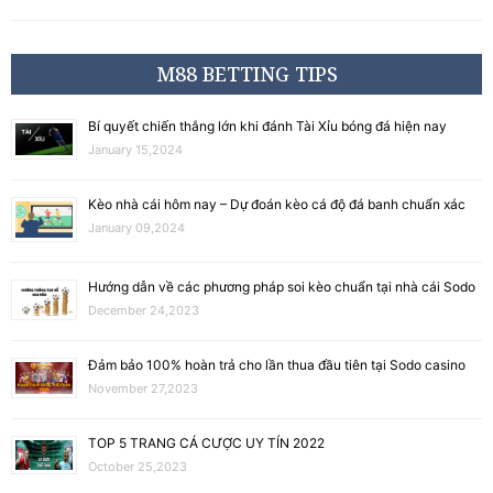
M88 BETTING TIPS
Bí quyết chiến thắng lớn khi đánh Tài Xỉu bóng đá hiện nay
January 15,2024
Kèo nhà cái hôm nay – Dự đoán kèo cá độ đá banh chuẩn xác
January 09,2024
Hướng dẫn về các phương pháp soi kèo chuẩn tại nhà cái Sodo
December 24,2023
Đảm bảo 100% hoàn trả cho lần thua đầu tiên tại Sodo casino
November 27,2023
TOP 5 TRANG CÁ CƯỢC UY TÍN 2022
October 25,2023