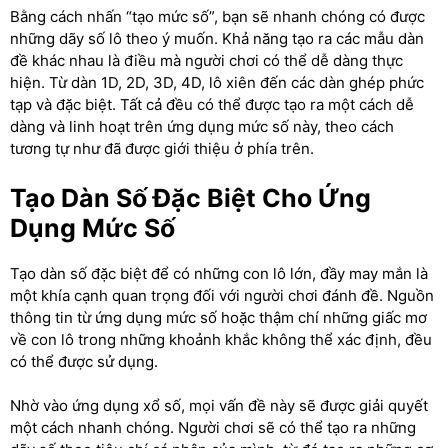
Bằng cách nhấn “tạo mức số”, bạn sẽ nhanh chóng có được
những dãy số lô theo ý muốn. Khả năng tạo ra các mẫu dàn
đề khác nhau là điều mà người chơi có thể dễ dàng thực
hiện. Từ dàn 1D, 2D, 3D, 4D, lô xiên đến các dàn ghép phức
tạp và đặc biệt. Tất cả đều có thể được tạo ra một cách dễ
dàng và linh hoạt trên ứng dụng mức số này, theo cách
tương tự như đã được giới thiệu ở phía trên.
Tạo Dàn Số Đặc Biệt Cho Ứng
Dụng Mức Số
Tạo dàn số đặc biệt để có những con lô lớn, đầy may mắn là
một khía cạnh quan trọng đối với người chơi đánh đề. Nguồn
thông tin từ ứng dụng mức số hoặc thậm chí những giấc mơ
về con lô trong những khoảnh khắc không thể xác định, đều
có thể được sử dụng.
Nhờ vào ứng dụng xổ số, mọi vấn đề này sẽ được giải quyết
một cách nhanh chóng. Người chơi sẽ có thể tạo ra những