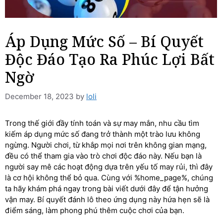
Áp Dụng Mức Số – Bí Quyết
Độc Đáo Tạo Ra Phúc Lợi Bất
Ngờ
December 18, 2023
by
loli
Trong thế giới đầy tính toán và sự may mắn, nhu cầu tìm
kiếm áp dụng mức số đang trở thành một trào lưu không
ngừng. Người chơi, từ khắp mọi nơi trên không gian mạng,
đều có thể tham gia vào trò chơi độc đáo này. Nếu bạn là
người say mê các hoạt động dựa trên yếu tố may rủi, thì đây
là cơ hội không thể bỏ qua. Cùng với %home_page%, chúng
ta hãy khám phá ngay trong bài viết dưới đây để tận hưởng
vận may. Bí quyết đánh lô theo ứng dụng này hứa hẹn sẽ là
điểm sáng, làm phong phú thêm cuộc chơi của bạn.