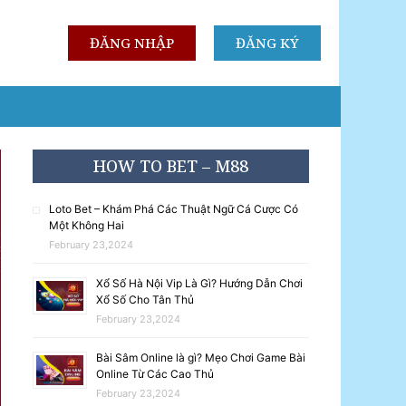
ĐĂNG NHẬP
ĐĂNG KÝ
HOW TO BET – M88
Loto Bet – Khám Phá Các Thuật Ngữ Cá Cược Có
Một Không Hai
February 23,2024
Xổ Số Hà Nội Vip Là Gì? Hướng Dẫn Chơi
Xổ Số Cho Tân Thủ
February 23,2024
Bài Sâm Online là gì? Mẹo Chơi Game Bài
Online Từ Các Cao Thủ
February 23,2024