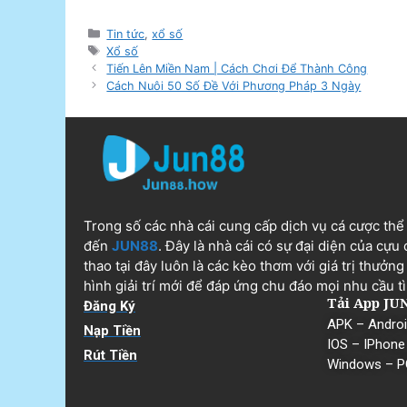
Tin tức
,
xổ số
Xổ số
Tiến Lên Miền Nam | Cách Chơi Để Thành Công
Cách Nuôi 50 Số Đề Với Phương Pháp 3 Ngày
Trong số các nhà cái cung cấp dịch vụ cá cược thể t
đến
JUN88
. Đây là nhà cái có sự đại diện của cựu
thao tại đây luôn là các kèo thơm với giá trị thưở
hình giải trí mới để đáp ứng chu đáo mọi nhu cầu t
Tải App JU
Đăng Ký
APK – Andro
Nạp Tiền
IOS – IPhone
Rút Tiền
Windows – P