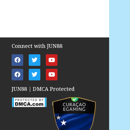
Connect with JUN88
JUN88 | DMCA Protected