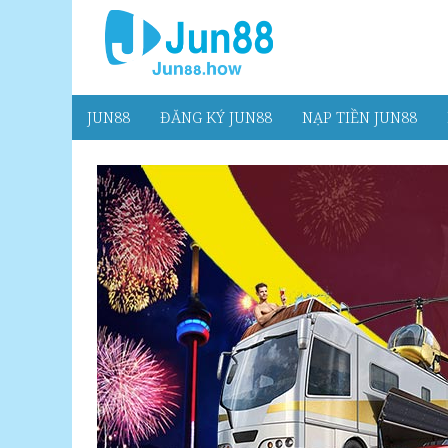
JUN88
ĐĂNG KÝ JUN88
NẠP TIỀN JUN88