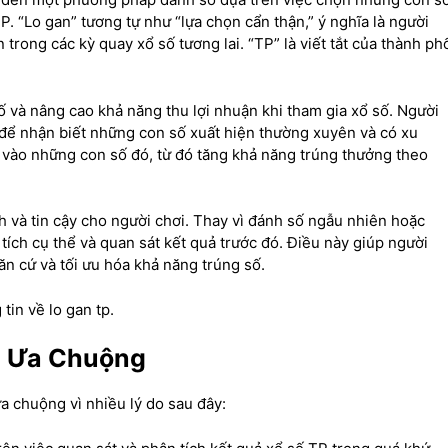
P. “Lo gan” tương tự như “lựa chọn cẩn thận,” ý nghĩa là người
trong các kỳ quay xổ số tương lai. “TP” là viết tắt của thành ph
ố và nâng cao khả năng thu lợi nhuận khi tham gia xổ số. Người
 để nhận biết những con số xuất hiện thường xuyên và có xu
c vào những con số đó, từ đó tăng khả năng trúng thưởng theo
 và tin cậy cho người chơi. Thay vì đánh số ngẫu nhiên hoặc
ích cụ thể và quan sát kết quả trước đó. Điều này giúp người
ăn cứ và tối ưu hóa khả năng trúng số.
in về lo gan tp.
c Ưa Chuộng
 chuộng vì nhiều lý do sau đây: