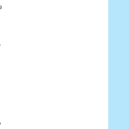
g
h
o