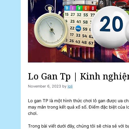
Lo Gan Tp | Kinh nghi
November 6, 2023
by
loli
Lo gan TP là một hình thức chơi lô gan được ưa ch
may mắn trong kết quả xổ số. Điểm đặc biệt của l
chơi.
Trong bài viết dưới đây, chúng tôi sẽ chia sẻ với 