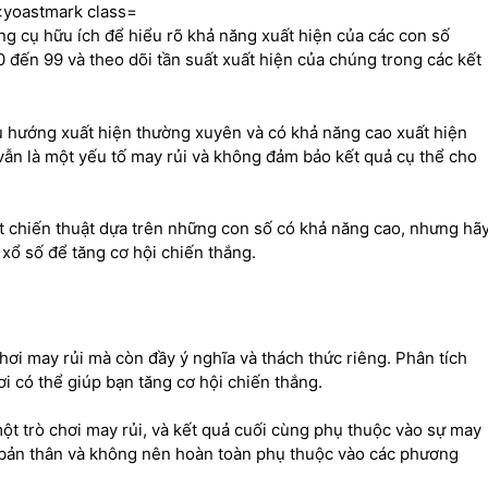
ng cụ hữu ích để hiểu rõ khả năng xuất hiện của các con số
0 đến 99 và theo dõi tần suất xuất hiện của chúng trong các kết
u hướng xuất hiện thường xuyên và có khả năng cao xuất hiện
 vẫn là một yếu tố may rủi và không đảm bảo kết quả cụ thể cho
ột chiến thuật dựa trên những con số có khả năng cao, nhưng hã
 xổ số để tăng cơ hội chiến thắng.
chơi may rủi mà còn đầy ý nghĩa và thách thức riêng. Phân tích
i có thể giúp bạn tăng cơ hội chiến thắng.
một trò chơi may rủi, và kết quả cuối cùng phụ thuộc vào sự may
o bản thân và không nên hoàn toàn phụ thuộc vào các phương