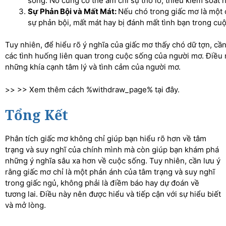
sống. Nó cũng có thể ám chỉ sự thô lỗ, thiếu kiểm soát 
Sự Phản Bội và Mất Mát:
Nếu chó trong giấc mơ là một 
sự phản bội, mất mát hay bị đánh mất tình bạn trong cu
Tuy nhiên, để hiểu rõ ý nghĩa của giấc mơ thấy chó dữ tợn, cầ
các tình huống liên quan trong cuộc sống của người mơ. Điều 
những khía cạnh tâm lý và tình cảm của người mơ.
>> >> Xem thêm cách %withdraw_page% tại đây.
Tổng Kết
Phân tích giấc mơ không chỉ giúp bạn hiểu rõ hơn về tâm
trạng và suy nghĩ của chính mình mà còn giúp bạn khám phá
những ý nghĩa sâu xa hơn về cuộc sống. Tuy nhiên, cần lưu ý
rằng giấc mơ chỉ là một phản ánh của tâm trạng và suy nghĩ
trong giấc ngủ, không phải là điềm báo hay dự đoán về
tương lai. Điều này nên được hiểu và tiếp cận với sự hiểu biết
và mở lòng.