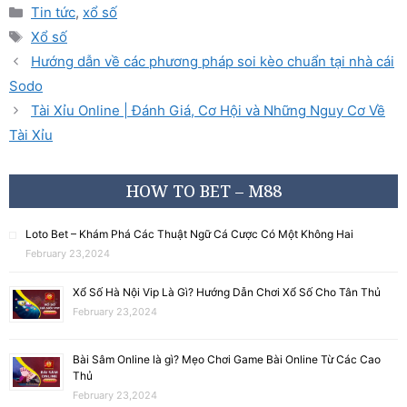
Tin tức
,
xổ số
Xổ số
Hướng dẫn về các phương pháp soi kèo chuẩn tại nhà cái
Sodo
Tài Xỉu Online | Đánh Giá, Cơ Hội và Những Nguy Cơ Về
Tài Xỉu
HOW TO BET – M88
Loto Bet – Khám Phá Các Thuật Ngữ Cá Cược Có Một Không Hai
February 23,2024
Xổ Số Hà Nội Vip Là Gì? Hướng Dẫn Chơi Xổ Số Cho Tân Thủ
February 23,2024
Bài Sâm Online là gì? Mẹo Chơi Game Bài Online Từ Các Cao
Thủ
February 23,2024