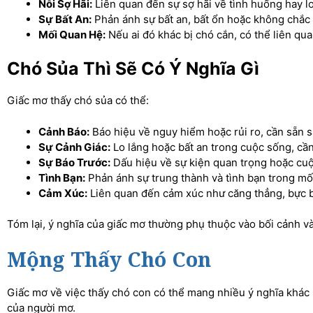
Nỗi Sợ Hãi:
Liên quan đến sự sợ hãi về tình huống hay lo 
Sự Bất An:
Phản ánh sự bất an, bất ổn hoặc không chắc
Mối Quan Hệ:
Nếu ai đó khác bị chó cắn, có thể liên qu
Chó Sủa Thì Sẽ Có Ý Nghĩa Gì
Giấc mơ thấy chó sủa có thể:
Cảnh Báo:
Báo hiệu về nguy hiểm hoặc rủi ro, cần sẵn s
Sự Cảnh Giác:
Lo lắng hoặc bất an trong cuộc sống, cần
Sự Báo Trước:
Dấu hiệu về sự kiện quan trọng hoặc cuộ
Tình Bạn:
Phản ánh sự trung thành và tình bạn trong mố
Cảm Xúc:
Liên quan đến cảm xúc như căng thẳng, bực b
Tóm lại, ý nghĩa của giấc mơ thường phụ thuộc vào bối cảnh v
Mộng Thấy Chó Con
Giấc mơ về việc thấy chó con có thể mang nhiều ý nghĩa khác 
của người mơ.